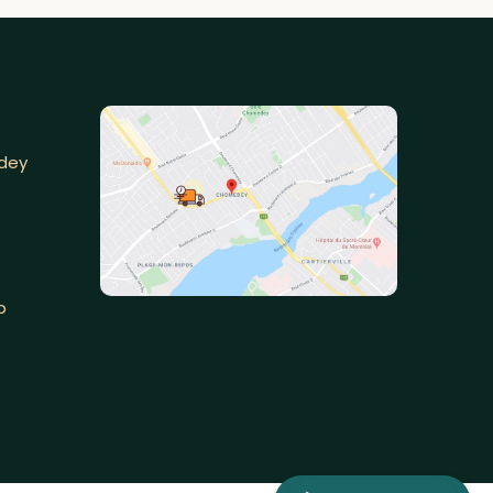
dey
p
(450) 231-2525