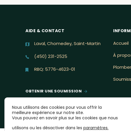
AIDE & CONTACT
INFORM
Accueil
Laval, Chomedey, Saint-Martin
À propo
(450) 231-2525
Plomber
RBQ: 5776-4623-01
Soumiss
OBTENIR UNE SOUMISSION
Nous utilisons des cookies pour vous offrir la
meilleure expérience sur notre site.
Vous pouvez en savoir plus sur les cookies que nous
utilisons ou les désactiver dans les
paramètres
.